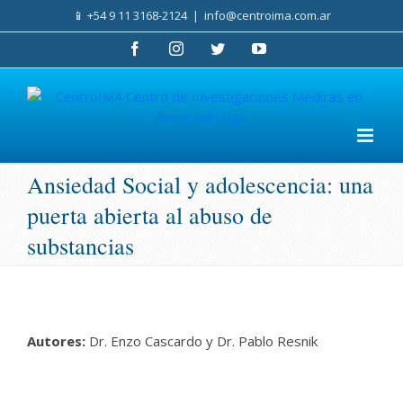
Skip
📱
+54 9 11 3168-2124
|
info@centroima.com.ar
to
content
Facebook
Instagram
Twitter
YouTube
Ansiedad Social y adolescencia: una
puerta abierta al abuso de
substancias
Autores:
Dr. Enzo Cascardo y Dr. Pablo Resnik