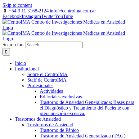
Skip to content
📱
+54 9 11 3168-2124
|
info@centroima.com.ar
Facebook
Instagram
Twitter
YouTube
Search for:
Inicio
Institucional
Sobre el CentroIMA
Staff de CentroIMA
Profesionales
Actividades
Editoriales exclusivas
Trastorno de Ansiedad Generalizada: Bases para
el Diagnóstico y Tratamiento del Paciente con
preocupación excesiva.
Trastornos de Ansiedad
Trastornos de Ansiedad
Trastorno de Pánico
Trastorno de Ansiedad Generalizada (TAG)