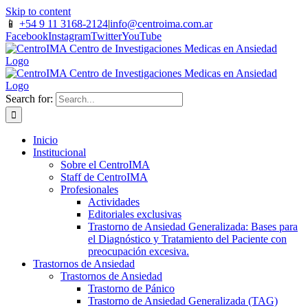
Skip to content
📱
+54 9 11 3168-2124
|
info@centroima.com.ar
Facebook
Instagram
Twitter
YouTube
Search for:
Inicio
Institucional
Sobre el CentroIMA
Staff de CentroIMA
Profesionales
Actividades
Editoriales exclusivas
Trastorno de Ansiedad Generalizada: Bases para
el Diagnóstico y Tratamiento del Paciente con
preocupación excesiva.
Trastornos de Ansiedad
Trastornos de Ansiedad
Trastorno de Pánico
Trastorno de Ansiedad Generalizada (TAG)