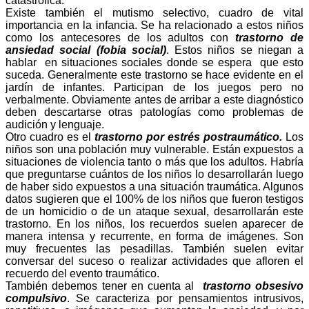
catastrófica.
Existe también el mutismo selectivo, cuadro de vital
importancia en la infancia. Se ha relacionado a estos niños
como los antecesores de los adultos con
trastorno de
ansiedad social (fobia social)
. Estos niños se niegan a
hablar
en situaciones sociales donde se espera
que esto
suceda. Generalmente este trastorno se hace evidente en el
jardín de infantes. Participan de los juegos pero no
verbalmente. Obviamente antes de arribar a este diagnóstico
deben descartarse otras patologías como problemas de
audición y lenguaje.
Otro cuadro es el
trastorno por estrés postraumático.
Los
niños son una población muy vulnerable. Están expuestos a
situaciones de violencia tanto o más que los adultos. Habría
que preguntarse cuántos de los niños lo desarrollarán luego
de haber sido expuestos a una situación traumática. Algunos
datos sugieren que el 100% de los niños que fueron testigos
de un homicidio o de un ataque sexual, desarrollarán este
trastorno. En los niños, los recuerdos suelen aparecer de
manera intensa y recurrente, en forma de imágenes. Son
muy frecuentes las pesadillas. También suelen evitar
conversar del suceso o realizar actividades que afloren el
recuerdo del evento traumático.
También debemos tener en cuenta al
trastorno obsesivo
compulsivo
. S
e caracteriza por pensamientos intrusivos,