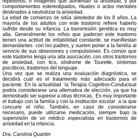
repetitivos, o imágenes que aumentan la ansiedad, y por
comportamientos estereotipados, rituales o actos mentales
destinados a neutralizar la ansiedad.
La edad de comienzo se sitúa alrededor de los 8 años. La
mayoría de los adultos con este trastorno refiere haberlo
sufrido desde su infancia. La transmisión genética es muy
alta. Generalmente los niños que padecen este trastorno
tienen una actitud de irritabilidad constante, se manifiestan
demandantes
con los padres, y suelen poner a la familia al
servicio de sus obsesiones y compulsiones. Es común que
este trastorno tenga una alta asociación, con otros trastornos
de ansiedad, con tics, síndrome de Tourette, síntomas
psicóticos, trastornos del lenguaje.
Una vez que se realiza una evaluación diagnóstica, se
decidirá cuál es el tratamiento más adecuado para el
paciente. En la actualidad
la Terapia Cognitivo-Conductual
podría considerarse una alternativa de elección, ya que ha
demostrado ser superior a otras técnicas.
Es muy importante
el trabajo con la familia y con la institución escolar
a la que
concurre el niño. También, en caso de considerarse
necesario, puede utilizarse medicación, siempre bajo la
supervisión de un médico especialista en trastornos de
ansiedad en la infancia.
Dra. Carolina Quantin