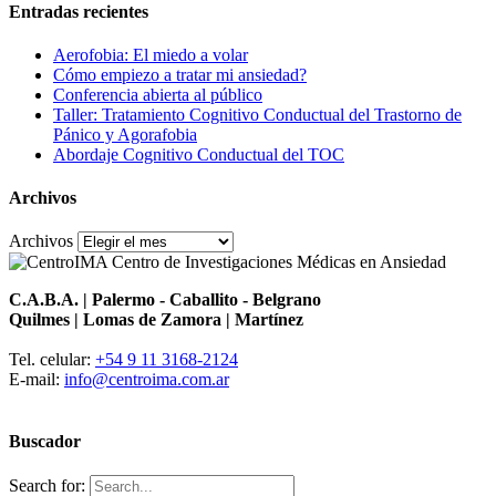
Entradas recientes
Aerofobia: El miedo a volar
Cómo empiezo a tratar mi ansiedad?
Conferencia abierta al público
Taller: Tratamiento Cognitivo Conductual del Trastorno de
Pánico y Agorafobia
Abordaje Cognitivo Conductual del TOC
Archivos
Archivos
C.A.B.A. | Palermo - Caballito - Belgrano
Quilmes | Lomas de Zamora | Martínez
Tel. celular:
+54 9 11 3168-2124
E-mail:
info@centroima.com.ar
Buscador
Search for: