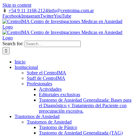
Skip to content
📱
+54 9 11 3168-2124
|
info@centroima.com.ar
Facebook
Instagram
Twitter
YouTube
Search for:
Inicio
Institucional
Sobre el CentroIMA
Staff de CentroIMA
Profesionales
Actividades
Editoriales exclusivas
Trastorno de Ansiedad Generalizada: Bases para
el Diagnóstico y Tratamiento del Paciente con
preocupación excesiva.
Trastornos de Ansiedad
Trastornos de Ansiedad
Trastorno de Pánico
Trastorno de Ansiedad Generalizada (TAG)