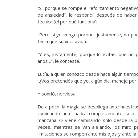
“Si, porque se rompe el reforzamiento negativo 
de ansiedad”, le respondí, después de haber 
técnica (el por qué funciona).
“Pero si yo vengo porque, justamente, no pued
tenía que subir al avión.
“Y es, justamente, porque lo evitás, que no 
años…”, le contesté.
Lucía, a quien conozco desde hace algún tiempo
“¿Vos pretendés que yo, algún día, maneje por
Y sonrió, nerviosa.
De a poco, la magia se despliega ante nuestros
caminando una cuadra completamente solo. A
manzana. O viene caminando solo desde la pa
veces, mientras se van alejando, los miro par
limitaciones se rompen ante mis ojos y ante l