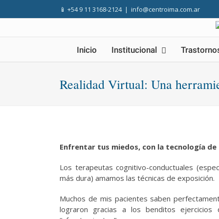
Skip
📱
+54 9 11 3168-2124
|
info@centroima.com.ar
to
content
Inicio
Institucional
Trastorno
Realidad Virtual: Una herramie
Enfrentar tus miedos, con la tecnología de 
Los terapeutas cognitivo-conductuales (espe
más dura) amamos las técnicas de exposición.
Muchos de mis pacientes saben perfectament
lograron gracias a los benditos ejercicios