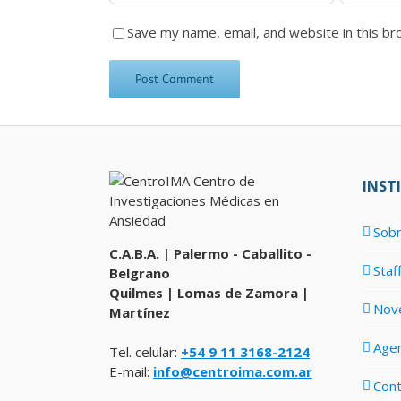
Save my name, email, and website in this br
INST
Sobr
C.A.B.A. | Palermo - Caballito -
Staf
Belgrano
Quilmes | Lomas de Zamora |
Nov
Martínez
Age
Tel. celular:
+54 9 11 3168-2124
E-mail:
info@centroima.com.ar
Con