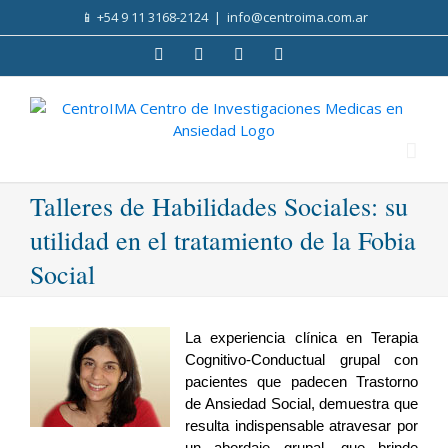
Skip
📱
+54 9 11 3168-2124
|
info@centroima.com.ar
to
content
Facebook
Instagram
Twitter
YouTube
Talleres de Habilidades Sociales: su
utilidad en el tratamiento de la Fobia
Social
La experiencia clínica en Terapia
Cognitivo-Conductual grupal con
pacientes que padecen Trastorno
de Ansiedad Social, demuestra que
resulta indispensable atravesar por
un abordaje grupal, que brinde