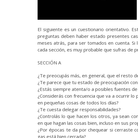
El siguiente es un cuestionario orientativo. E
preguntas deben haber estado presentes casi 
meses atrás, para ser tomados en cuenta. Si 
cada sección, es muy probable que sufras de p
SECCIÓN A
¿Te preocupás más, en general, que el resto de
¿Te parece que tu estado de preocupación con
¿Estás siempre atenta/o a posibles fuentes de 
¿Considerás con frecuencia que va a ocurrir lo
en pequeñas cosas de todos los días?
¿Te cuesta delegar responsabilidades?
¿Controlás lo que hacen los otros, ya sean co
en que hagan las cosas bien, incluso en sus pr
¿Por épocas te da por chequear si cerraste con
gas está bien cerrada?