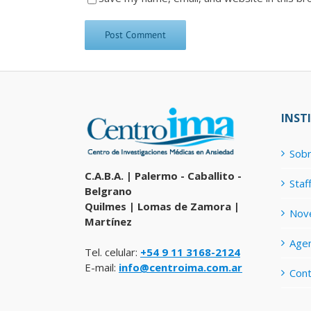
INST
Sobr
C.A.B.A. | Palermo - Caballito -
Staf
Belgrano
Quilmes | Lomas de Zamora |
Nov
Martínez
Age
Tel. celular:
+54 9 11 3168-2124
E-mail:
info@centroima.com.ar
Con