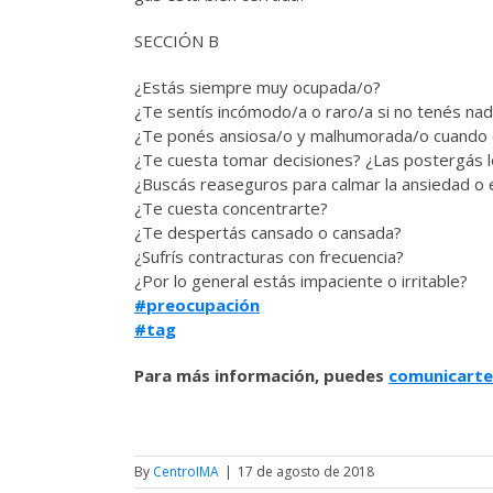
SECCIÓN B
¿Estás siempre muy ocupada/o?
¿Te sentís incómodo/a o raro/a si no tenés na
¿Te ponés ansiosa/o y malhumorada/o cuando 
¿Te cuesta tomar decisiones? ¿Las postergás l
¿Buscás reaseguros para calmar la ansiedad o 
¿Te cuesta concentrarte?
¿Te despertás cansado o cansada?
¿Sufrís contracturas con frecuencia?
¿Por lo general estás impaciente o irritable?
#
preocupación
#
tag
Para más información, puedes
comunicarte
By
CentroIMA
|
17 de agosto de 2018