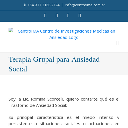
Skip
📱
+54 9 11 3168-2124
|
info@centroima.com.ar
to
content
Facebook
Instagram
Twitter
YouTube
Terapia Grupal para Ansiedad
Social
Soy la Lic. Romina Scorcelli, quiero contarte qué es el
Trastorno de Ansiedad Social:
Su principal característica es el miedo intenso y
persistente a situaciones sociales o actuaciones en