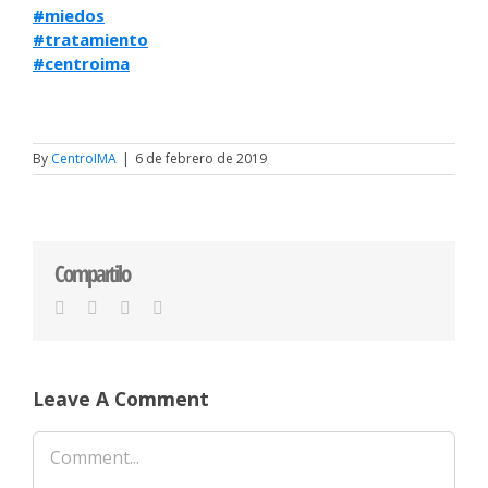
#miedos
#tratamiento
#centroima
By
CentroIMA
|
6 de febrero de 2019
Compartilo
Facebook
Twitter
LinkedIn
Email
Leave A Comment
Comment