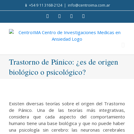
Skip
📱
+54 9 11 3168-2124
|
info@centroima.com.ar
to
content
Facebook
Instagram
Twitter
YouTube
Trastorno de Pánico: ¿es de origen
biológico o psicológico?
Existen diversas teorías sobre el origen del Trastorno
de Pánico. Una de las teorías más integrativas,
considera que cada aspecto del comportamiento
humano tiene una base biológica y que no puede haber
una psicología sin cerebro: las neuronas cerebrales