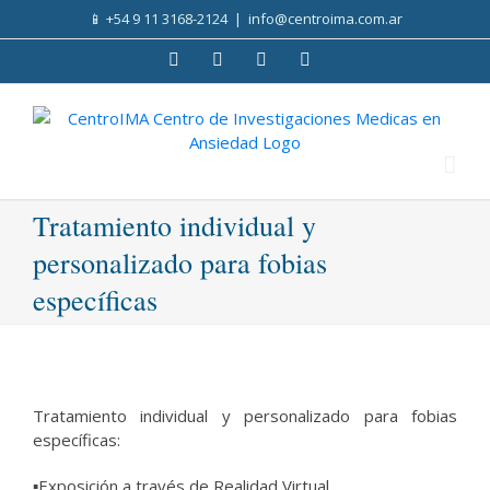
Skip
📱
+54 9 11 3168-2124
|
info@centroima.com.ar
to
content
Facebook
Instagram
Twitter
YouTube
Tratamiento individual y
personalizado para fobias
específicas
Tratamiento individual y personalizado para fobias
específicas:
▪Exposición a través de
Realidad Virtual