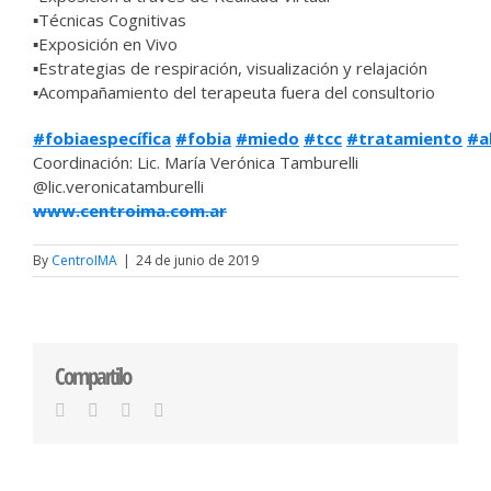
▪
Técnicas Cognitivas
▪
Exposición en Vivo
▪
Estrategias de respiración, visualización y relajación
▪
Acompañamiento del terapeuta fuera del consultorio
#
fobiaespecífica
#
fobia
#
miedo
#
tcc
#
tratamiento
#
a
Coordinación: Lic. María Verónica Tamburelli
@lic.veronicatamburelli
www.centroima.com.ar
By
CentroIMA
|
24 de junio de 2019
Compartilo
Facebook
Twitter
LinkedIn
Email